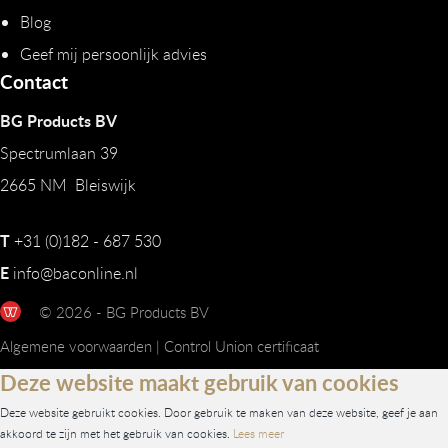
Blog
Geef mij persoonlijk advies
Contact
BG Products BV
Spectrumlaan 39
2665 NM Bleiswijk
T
+31 (0)182 - 687 530
E
info@baconline.nl
© 2026 - BG Products BV
Algemene voorwaarden
|
Control Union certificaat
Deze website maakt gebruik van cookies
Deze website gebruikt cookies. Door gebruik te maken van deze website, geef je aan
akkoord te zijn met het gebruik van cookies.
Lees meer