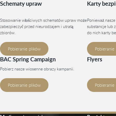
Schematy upraw
Karty bezp
Stosowanie właściwych schematów upraw może
Ponieważ nasze
zabezpieczyć przed nieurodzajem i utratą
substancje lub 
zbiorów.
do nich karty b
Pobieranie plików
Pobieranie
BAC Spring Campaign
Flyers
Pobierz nasze wiosenne obrazy kampanii.
Pobieranie plików
Pobieranie