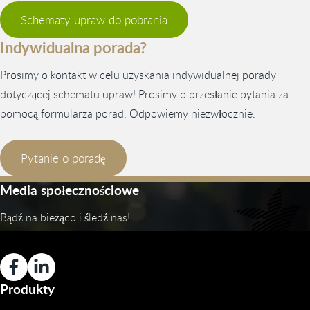
Schematy upraw do pobrania
Indywidualna porada?
Prosimy o kontakt w celu uzyskania indywidualnej porady
dotyczącej schematu upraw! Prosimy o przesłanie pytania za
pomocą formularza porad. Odpowiemy niezwłocznie.
Pytanie o poradę
Media społecznościowe
Bądź na bieżąco i śledź nas!
Produkty