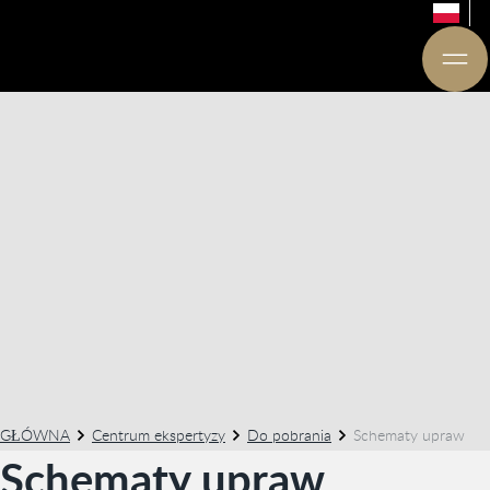
GŁÓWNA
Centrum ekspertyzy
Do pobrania
Schematy upraw
Schematy upraw