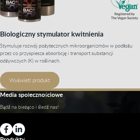
Biologiczny stymulator kwitnienia
Stymuluje rozwój pożytecznych mikroorganizmów w podłożu
przez co przyspiesza absorbcję i transport substancji
odżywczych (K) w roślinach.
Wyświetl produkt
Media społecznościowe
Bądź na bieżąco i śledź nas!
Produkty