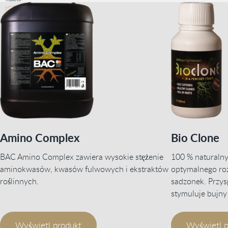
Amino Complex
Bio Clone
BAC Amino Complex zawiera wysokie stężenie
100 % naturalny
aminokwasów, kwasów fulwowych i ekstraktów
optymalnego roz
roślinnych.
sadzonek. Przys
stymuluje bujny
Wyświetl produkt
Wyświetl p