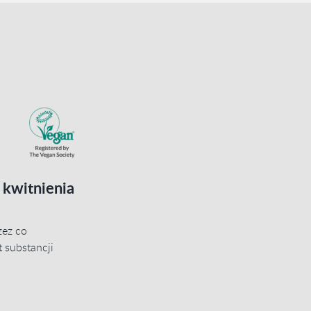
 kwitnienia
zez co
t substancji