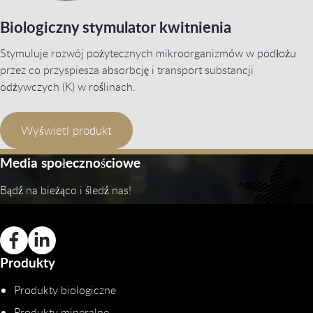
Biologiczny stymulator kwitnienia
Stymuluje rozwój pożytecznych mikroorganizmów w podłożu
przez co przyspiesza absorbcję i transport substancji
odżywczych (K) w roślinach.
Wyświetl produkt
Media społecznościowe
Bądź na bieżąco i śledź nas!
Produkty
Produkty biologiczne
Produkty mineralne